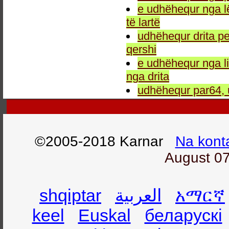
e udhëhequr nga l
të lartë
udhëhequr drita pe
qershi
e udhëhequr nga li
nga drita
udhëhequr par64, 
©2005-2018 Karnar
Na kont
August 07
shqiptar
العربية
አማርኛ
keel
Euskal
беларускі