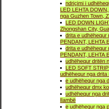
ndriçimi i udhëheq
LED LEHTA DOWN, dr
nga Guzhen Town, Z
LED DOWN LIGHT fu
Zhongshan City, Gu
drita e udhëhequr 
PENDANT, LEHTA E
drita e udhëhequr 
PENDANT, LEHTA E
udhëhequr dritën n
LED SOFT STRIP LEH
udhëhequr nga drita 
e udhëhequr nga dr
udhëhequr dmx kon
udhëhequr nga drit
llambë
e udhëhequr nga p