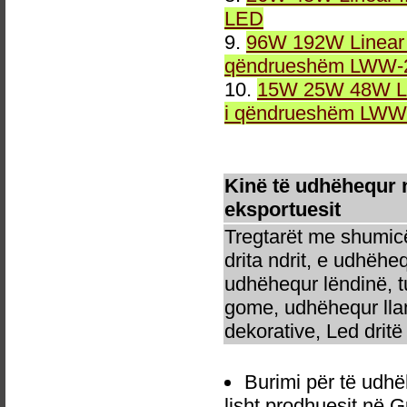
LED
9.
96W 192W Linear 
qëndrueshëm LWW-2
10.
15W 25W 48W Li
i qëndrueshëm LWW-
Kinë të udhëhequr 
eksportuesit
Tregtarët me shumicë
drita ndrit, e udhëhe
udhëhequr lëndinë, t
gome, udhëhequr llam
dekorative, Led dritë 
Burimi për të ud
lisht prodhuesit në 