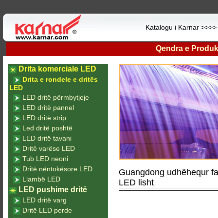
Katalogu i Karnar >>>
Qendra e Produk
Drita komerciale LED
Drita e rondele e dritës
LED
LED dritë përmbytjeje
LED dritë pannel
LED dritë strip
Led dritë poshtë
LED dritë tavani
Dritë varëse LED
Tub LED neoni
Dritë nëntokësore LED
Guangdong udhëhequr fab
Llambë LED
LED lisht
LED pushime dritë
LED dritë varg
Dritë LED perde