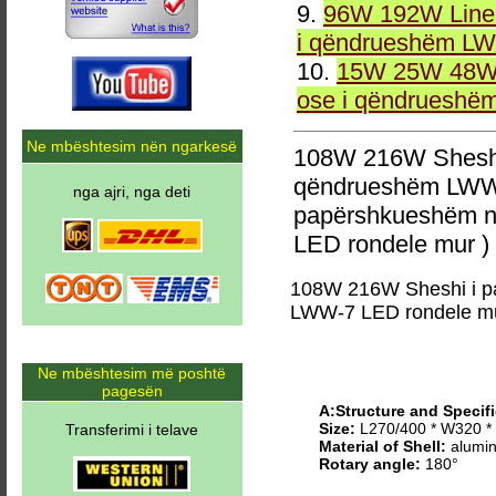
9.
96W 192W Linea
i qëndrueshëm LW
10.
15W 25W 48W 
ose i qëndrueshë
Ne mbështesim nën ngarkesë
108W 216W Sheshi
qëndrueshëm LWW-
nga ajri, nga deti
papërshkueshëm n
LED rondele mur )
108W 216W Sheshi i p
LWW-7 LED rondele m
Ne mbështesim më poshtë
pagesën
A:Structure and Specifi
Size:
L270/400 * W320 
Transferimi i telave
Material of Shell:
alumin
Rotary angle:
180°