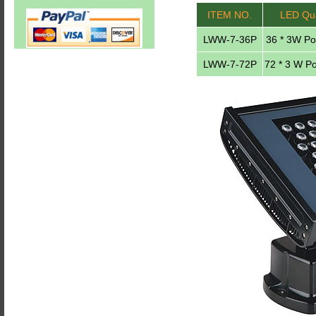
ITEM NO.
LED Qua
LWW-7-36P
36 * 3W P
LWW-7-72P
72 * 3 W P