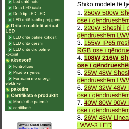
Led dritë neto
Shiko modele të tj
Drita LED icicle
1.
250W 500W She
Dritë tip LED LED
ose i qëndrueshë
LED dritë kabllo prej gome
Drita e realitetit virtual
2.
220W Sheshi i 
LED
qëndrueshëm LWW
LED dritë palme kokosit
3.
155W IP65 rresh
LED drita qershi
RGB ose i qëndr
LED dritë dru palmë
kokosit
4.
108W 216W She
aksesorë
ose i qëndruesh
kontrollues
5.
25W 48W Sheshi
Prizë e rrymës
Furnizimi me energji
qëndrueshëm LWW
elektrike
6.
26W 32W 48W L
paketim
ose i qëndrueshë
Certifikata e produktit
7.
40W 80W 90W L
Markë dhe patentë
certifikatë
ose i qëndrueshë
8.
26W 48W Linea
LWW-3 LED