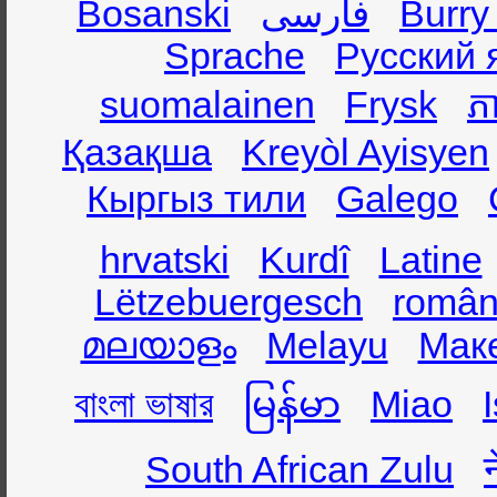
Bosanski
فارسی
Burry
Sprache
Русский 
suomalainen
Frysk
ភា
Қазақша
Kreyòl Ayisyen
Кыргыз тили
Galego
hrvatski
Kurdî
Latine
Lëtzebuergesch
român
മലയാളം
Melayu
Мак
বাংলা ভাষার
မြန်မာ
Miao
South African Zulu