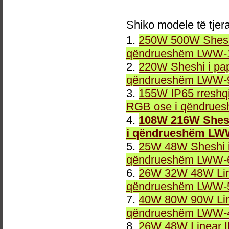
Shiko modele të tjer
1.
250W 500W Sheshi
qëndrueshëm LWW-1
2.
220W Sheshi i pa
qëndrueshëm LWW-9
3.
155W IP65 rreshqi
RGB ose i qëndrue
4.
108W 216W Shesh
i qëndrueshëm LW
5.
25W 48W Sheshi i
qëndrueshëm LWW-6
6.
26W 32W 48W Line
qëndrueshëm LWW-5
7.
40W 80W 90W Line
qëndrueshëm LWW-4
8.
26W 48W Linear 