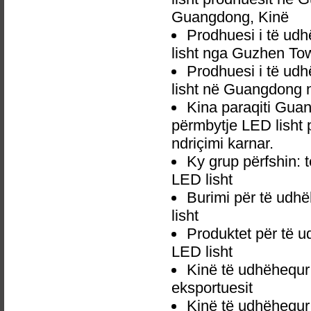
Guangdong, Kinë
Prodhuesi i të u
lisht nga Guzhen To
Prodhuesi i të u
lisht në Guangdong 
Kina paraqiti Gu
përmbytje LED lisht 
ndriçimi karnar.
Ky grup përfshin:
LED lisht
Burimi për të ud
lisht
Produktet për të 
LED lisht
Kinë të udhëhequr
eksportuesit
Kinë të udhëhequr