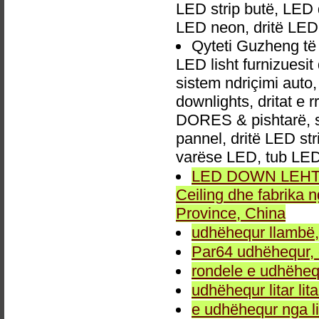
LED strip butë, LED 
LED neon, dritë LED
Qyteti Guzheng t
LED lisht furnizuesi
sistem ndriçimi aut
downlights, dritat e r
DORES & pishtarë, sp
pannel, dritë LED str
varëse LED, tub LED
LED DOWN LEHTA, 
Ceiling dhe fabrika
Province, China
udhëhequr llambë,
Par64 udhëhequr, d
rondele e udhëheq
udhëhequr litar lit
e udhëhequr nga li