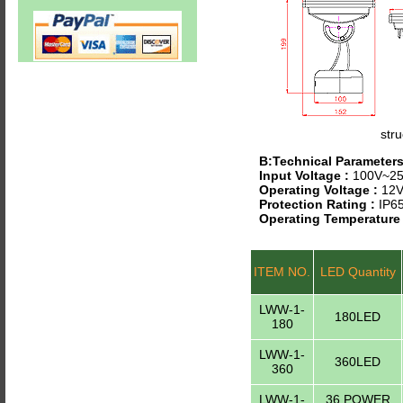
stru
B:Technical Parameter
Input Voltage :
100V~25
Operating Voltage :
12V
Protection Rating :
IP6
Operating Temperature
ITEM NO.
LED Quantity
LWW-1-
180LED
180
LWW-1-
360LED
360
LWW-1-
36 POWER