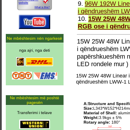
9.
96W 192W Linea
i qëndrueshëm LW
10.
15W 25W 48W 
RGB ose i qëndr
Ne mbështesim nën ngarkesë
15W 25W 48W Line
i qëndrueshëm LW
nga ajri, nga deti
papërshkueshëm n
LED rondele mur )
15W 25W 48W Linear i
qëndrueshëm LWW-1 L
Ne mbështesim më poshtë
pagesën
A:Structure and Specifi
Size:
L343*W152*H214
Transferimi i telave
Material of Shell:
alumin
Weight:
3.9kgs ± 5%
Rotary angle:
180°