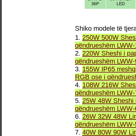
36P
LED
Shiko modele të tjer
1.
250W 500W Sheshi
qëndrueshëm LWW-1
2.
220W Sheshi i pa
qëndrueshëm LWW-9
3.
155W IP65 rreshqi
RGB ose i qëndrue
4.
108W 216W Sheshi
qëndrueshëm LWW-7
5.
25W 48W Sheshi i
qëndrueshëm LWW-6
6.
26W 32W 48W Line
qëndrueshëm LWW-5
7.
40W 80W 90W Line