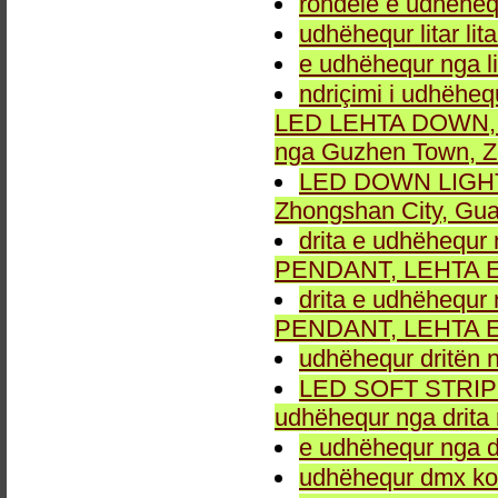
rondele e udhëheq
udhëhequr litar lit
e udhëhequr nga li
ndriçimi i udhëheq
LED LEHTA DOWN, dr
nga Guzhen Town, Z
LED DOWN LIGHT fu
Zhongshan City, Gu
drita e udhëhequr 
PENDANT, LEHTA E
drita e udhëhequr 
PENDANT, LEHTA E
udhëhequr dritën n
LED SOFT STRIP LEH
udhëhequr nga drita 
e udhëhequr nga dr
udhëhequr dmx kon