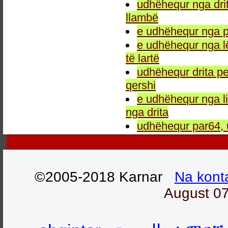
udhëhequr nga drit
llambë
e udhëhequr nga p
e udhëhequr nga l
të lartë
udhëhequr drita pe
qershi
e udhëhequr nga li
nga drita
udhëhequr par64, 
©2005-2018 Karnar
Na kont
August 07