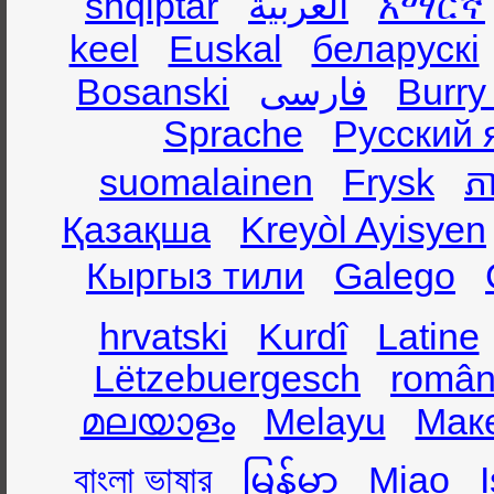
shqiptar
العربية
አማርኛ
keel
Euskal
беларускі
Bosanski
فارسی
Burry
Sprache
Русский 
suomalainen
Frysk
ភា
Қазақша
Kreyòl Ayisyen
Кыргыз тили
Galego
hrvatski
Kurdî
Latine
Lëtzebuergesch
român
മലയാളം
Melayu
Мак
বাংলা ভাষার
မြန်မာ
Miao