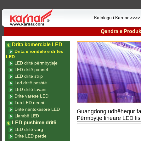
Katalogu i Karnar >>>
Qendra e Produk
Drita komerciale LED
Drita e rondele e dritës
LED
LED dritë përmbytjeje
LED dritë pannel
LED dritë strip
Led dritë poshtë
LED dritë tavani
Dritë varëse LED
Tub LED neoni
Dritë nëntokësore LED
Guangdong udhëhequr fa
Llambë LED
Përmbytje lineare LED lis
LED pushime dritë
LED dritë varg
Dritë LED perde