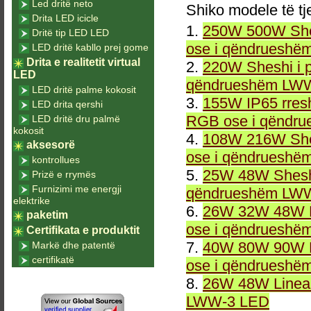
Led dritë neto
Shiko modele të tj
Drita LED icicle
1.
250W 500W She
Dritë tip LED LED
ose i qëndrueshë
LED dritë kabllo prej gome
Drita e realitetit virtual
2.
220W Sheshi i 
LED
qëndrueshëm LWW
LED dritë palme kokosit
3.
155W IP65 rresh
LED drita qershi
RGB ose i qëndr
LED dritë dru palmë
kokosit
4.
108W 216W She
aksesorë
ose i qëndrueshë
kontrollues
5.
25W 48W Sheshi
Prizë e rrymës
Furnizimi me energji
qëndrueshëm LWW
elektrike
6.
26W 32W 48W L
paketim
ose i qëndrueshë
Certifikata e produktit
7.
40W 80W 90W L
Markë dhe patentë
certifikatë
ose i qëndrueshë
8.
26W 48W Linea
LWW-3 LED