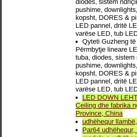
diodes, sistem ndri
pushime, downlights, d
kopsht, DORES & pish
LED pannel, dritë LED
varëse LED, tub LED
Qyteti Guzheng t
Përmbytje lineare LE
tuba, diodes, siste
pushime, downlights, d
kopsht, DORES & pish
LED pannel, dritë LED
varëse LED, tub LED
LED DOWN LEHTA, 
Ceiling dhe fabrika
Province, China
udhëhequr llambë,
Par64 udhëhequr, d