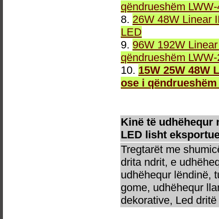
qëndrueshëm LWW-4
8.
26W 48W Linear 
LED
9.
96W 192W Linear 
qëndrueshëm LWW-2
10.
15W 25W 48W Li
ose i qëndrueshëm
Kinë të udhëhequr 
LED lisht eksportue
Tregtarët me shumicë
drita ndrit, e udhëhe
udhëhequr lëndinë, t
gome, udhëhequr llam
dekorative, Led dritë 