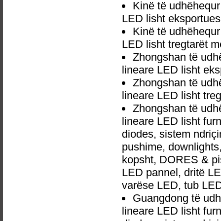
Kinë të udhëhequ
LED lisht eksportues
Kinë të udhëhequ
LED lisht tregtarët 
Zhongshan të udh
lineare LED lisht eks
Zhongshan të udh
lineare LED lisht tr
Zhongshan të udh
lineare LED lisht fu
diodes, sistem ndri
pushime, downlights, d
kopsht, DORES & pish
LED pannel, dritë LED
varëse LED, tub LED
Guangdong të udh
lineare LED lisht fu